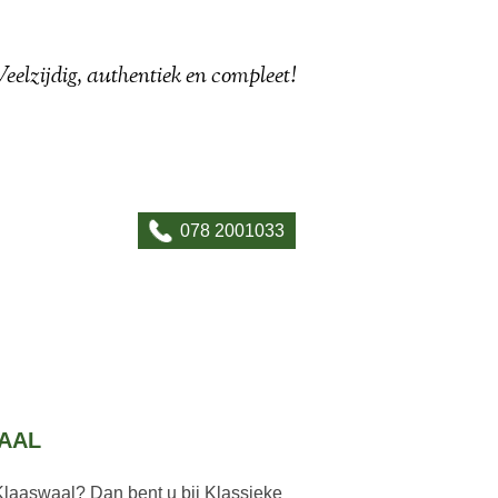
Veelzijdig, authentiek en compleet!
078 2001033
AAL
Klaaswaal? Dan bent u bij Klassieke